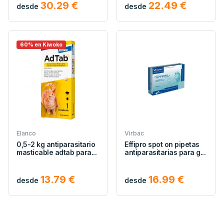
30.29 €
22.49 €
desde
desde
60% en Kiwoko
Elanco
Virbac
0,5-2 kg antiparasitario
Effipro spot on pipetas
masticable adtab para...
antiparasitarias para g...
13.79 €
16.99 €
desde
desde