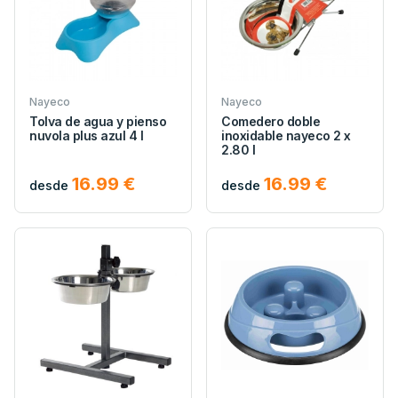
Nayeco
Nayeco
Tolva de agua y pienso
Comedero doble
nuvola plus azul 4 l
inoxidable nayeco 2 x
2.80 l
16.99 €
16.99 €
desde
desde