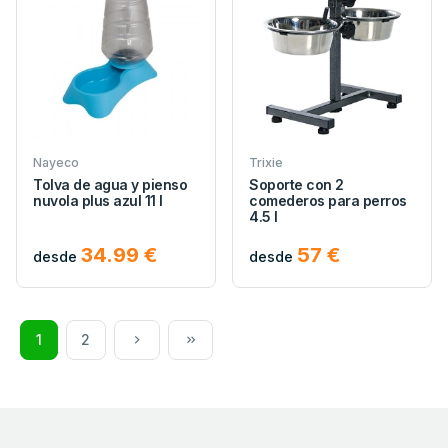
Nayeco
Trixie
Tolva de agua y pienso
Soporte con 2
nuvola plus azul 11 l
comederos para perros
4.5 l
34.99 €
57 €
desde
desde
1
2