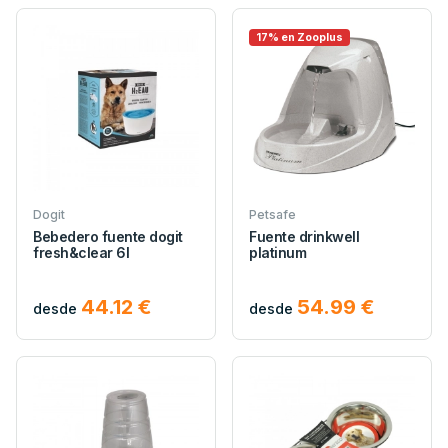
17% en Zooplus
Dogit
Petsafe
Bebedero fuente dogit
Fuente drinkwell
fresh&clear 6l
platinum
44.12 €
54.99 €
desde
desde