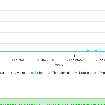
1. Ene 2021
1. Ene 2022
1. Ene 2023
1. Ene
Fecha
tas
Kiwoko
Bitiba
Tiendanimal
Petclic
Ama
ódigo postal de referencia. Si necesita más información sobre al