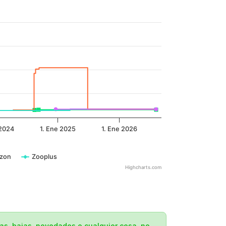
 2024
1. Ene 2025
1. Ene 2026
zon
Zooplus
Highcharts.com
tas, bajas, novedades o cualquier cosa, no