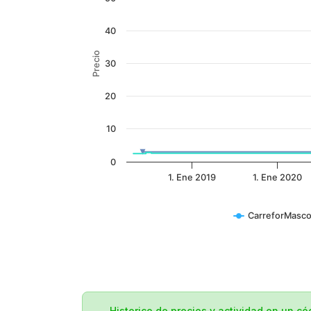
40
Precio
30
20
10
0
1. Ene 2019
1. Ene 2020
CarreforMasco
Historico de precios y actividad en un c