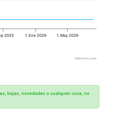
Sep 2025
1. Ene 2026
1. May 2026
Highcharts.com
tas, bajas, novedades o cualquier cosa, no