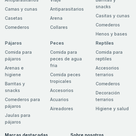
snacks
Camas y cunas
Antiparasitarios
Casitas y cunas
Casetas
Arena
Comederos
Comederos
Collares
Henos y bases
Pájaros
Peces
Reptiles
Comida para
Comida para
Comida para
pájaros
peces de agua
reptiles
fria
Arenas e
Accesorios
higiene
Comida peces
terrarios
tropicales
Barritas y
Comederos
snacks
Accesorios
Decoración
Comederos para
Acuarios
terrarios
pájaros
Aireadores
Higiene y salud
Jaulas para
pájaros
Marcas destacadas
Sobre nosotros