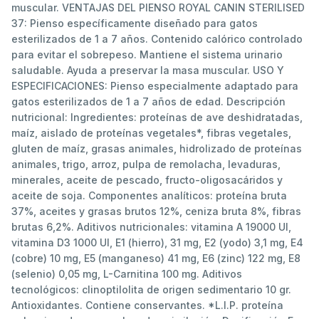
muscular. VENTAJAS DEL PIENSO ROYAL CANIN STERILISED
37: Pienso específicamente diseñado para gatos
esterilizados de 1 a 7 años. Contenido calórico controlado
para evitar el sobrepeso. Mantiene el sistema urinario
saludable. Ayuda a preservar la masa muscular. USO Y
ESPECIFICACIONES: Pienso especialmente adaptado para
gatos esterilizados de 1 a 7 años de edad. Descripción
nutricional: Ingredientes: proteínas de ave deshidratadas,
maíz, aislado de proteínas vegetales*, fibras vegetales,
gluten de maíz, grasas animales, hidrolizado de proteínas
animales, trigo, arroz, pulpa de remolacha, levaduras,
minerales, aceite de pescado, fructo-oligosacáridos y
aceite de soja. Componentes analíticos: proteína bruta
37%, aceites y grasas brutos 12%, ceniza bruta 8%, fibras
brutas 6,2%. Aditivos nutricionales: vitamina A 19000 UI,
vitamina D3 1000 UI, E1 (hierro), 31 mg, E2 (yodo) 3,1 mg, E4
(cobre) 10 mg, E5 (manganeso) 41 mg, E6 (zinc) 122 mg, E8
(selenio) 0,05 mg, L-Carnitina 100 mg. Aditivos
tecnológicos: clinoptilolita de origen sedimentario 10 gr.
Antioxidantes. Contiene conservantes. *L.I.P. proteína